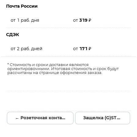
Почта России
от 1 раб. дня
от
319
₽
СДЭК
от 2 раб. дней
от
171
₽
* Стоимость и сроки доставки являются
ориентировочными. Итоговая стоимость и срок будут
рассчитаны на странице оформления заказа.
← Розеточная контактная вставка ST18/3B SW
Защелка (G)ST18 SW →