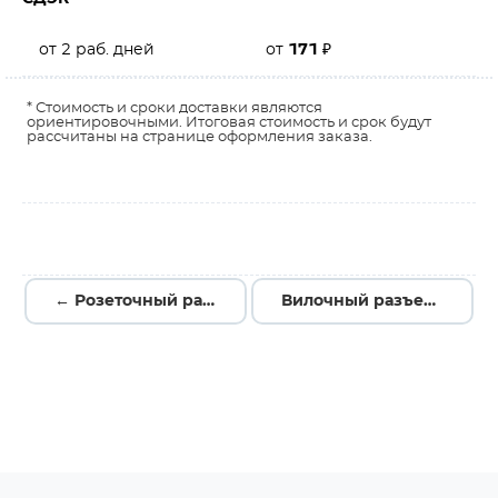
от 2 раб. дней
от
171
₽
* Стоимость и сроки доставки являются
ориентировочными. Итоговая стоимость и срок будут
рассчитаны на странице оформления заказа.
← Розеточный разъем на кабель ST18/4B1 ZEV WS RD
Вилочный разъем на кабель ST18/5S ZEVNSW RD →