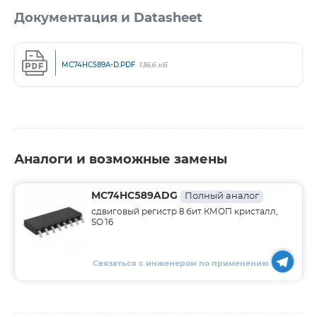
Документация и Datasheet
MC74HC589A-D.PDF
136,6 кБ
Аналоги и возможные замены
MC74HC589ADG
Полный аналог
сдвиговый регистр 8 бит КМОП кристалл,
SO16
Связаться с инженером по применению