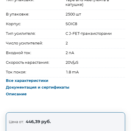
Тип упаковки:
Tape and Reel (лента в
катушке)
В упаковке:
2500 шт
Корпус:
SOIC8
Тип усилителя:
С J-FET-транзисторами
Число усилителей:
2
Входной ток:
2 пА
Скорость нарастания:
20V/µS
Ток покоя:
1.8 mA
Все характеристики
Документация и сертификаты
Описание
446,39 руб.
Цена от: