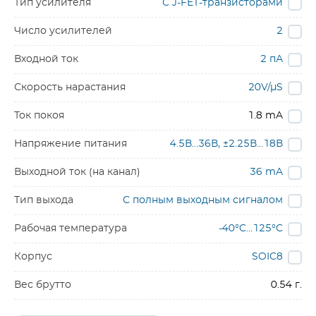
Тип усилителя
С J-FET-транзисторами
Число усилителей
2
Входной ток
2 пА
Скорость нарастания
20V/µS
Ток покоя
1.8 mA
Напряжение питания
4.5В…36В, ±2.25В…18В
Выходной ток (на канал)
36 mA
Тип выхода
С полным выходным сигналом
Рабочая температура
-40°C…125°C
Корпус
SOIC8
Вес брутто
0.54 г.