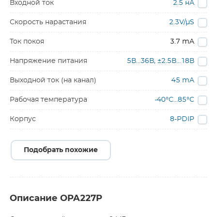
Входной ток
2.5 нА
Скорость нарастания
2.3V/µS
Ток покоя
3.7 mA
Напряжение питания
5В…36В, ±2.5В…18В
Выходной ток (на канал)
45 mA
Рабочая температура
-40°C…85°C
Корпус
8-PDIP
Подобрать похожие
Описание OPA227P