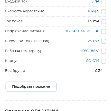
Входной ток
5 пА
Скорость нарастания
10V/µS
Ток покоя
1.5 mA
Напряжение питания
9В…36В, ±4.5В…18В
Выходной ток (на канал)
25 mA
Рабочая температура
-40°C…85°C
Корпус
SOIC14
Вес брутто
0.34 г.
Подобрать похожие