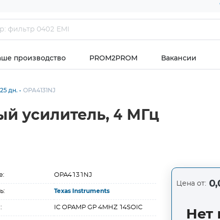
аше производство
PROM2PROM
Вакансии
25 дн.
OPA4131NJ
й усилитель, 4 МГц
е:
OPA4131NJ
0,
Цена от:
ь:
Texas Instruments
:
IC OPAMP GP 4MHZ 14SOIC
Нет 