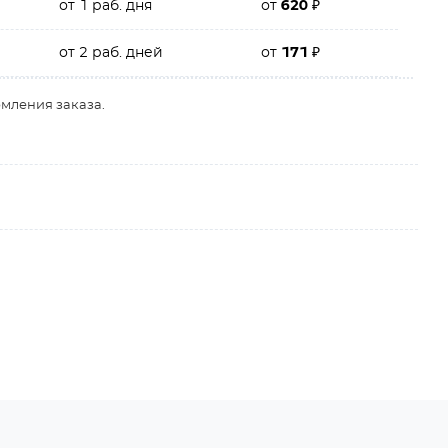
от 1 раб. дня
от
620
₽
от 2 раб. дней
от
171
₽
рмления заказа.