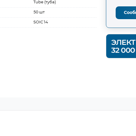
Tube (туба)
50 шт
Сооб
SOIC14