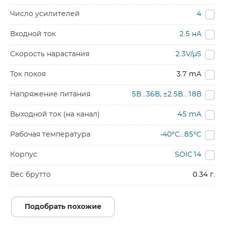
Число усилителей
4
Входной ток
2.5 нА
Скорость нарастания
2.3V/µS
Ток покоя
3.7 mA
Напряжение питания
5В…36В, ±2.5В…18В
Выходной ток (на канал)
45 mA
Рабочая температура
-40°C…85°C
Корпус
SOIC14
Вес брутто
0.34 г.
Подобрать похожие