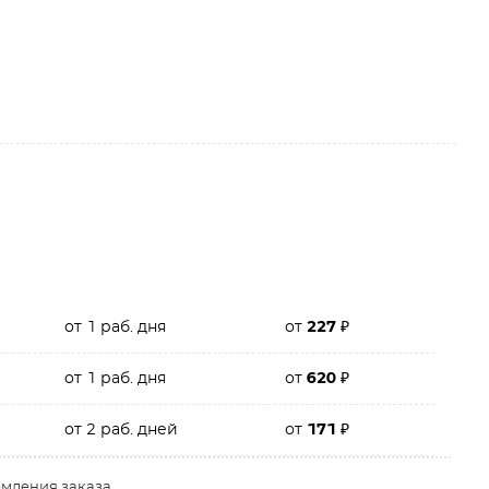
от 1 раб. дня
от
227
₽
от 1 раб. дня
от
620
₽
от 2 раб. дней
от
171
₽
рмления заказа.