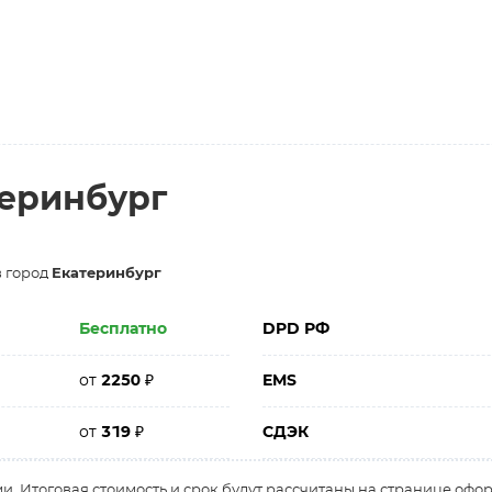
теринбург
в город
Екатеринбург
Бесплатно
DPD РФ
от
2250
₽
EMS
от
319
₽
СДЭК
и. Итоговая стоимость и срок будут рассчитаны на странице офо