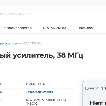
аше производство
PROM2PROM
Вакансии
ые усилители
OPA4350UA
й усилитель, 38 МГц
е:
OPA4350UA
1 
Цена от:
ь:
Texas Instruments
:
IC OPAMP GP 38MHZ RRO
Нет 
14SOIC