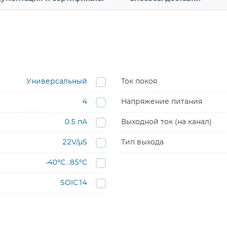
Универсальный
Ток покоя
4
Напряжение питания
0.5 пА
Выходной ток (на канал)
22V/µS
Тип выхода
-40°C…85°C
SOIC14