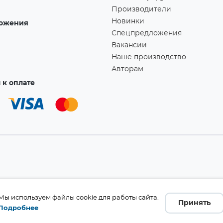
Производители
Новинки
ожения
Спецпредложения
Вакансии
Наше производство
Авторам
к оплате
а!
Мы используем файлы cookie для работы сайта.
Принять
Подробнее
бличной офертой (ст. 437 ГК
 и комплект поставки без