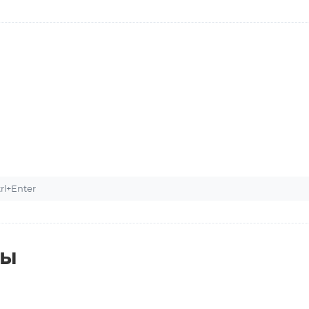
l+Enter
ты