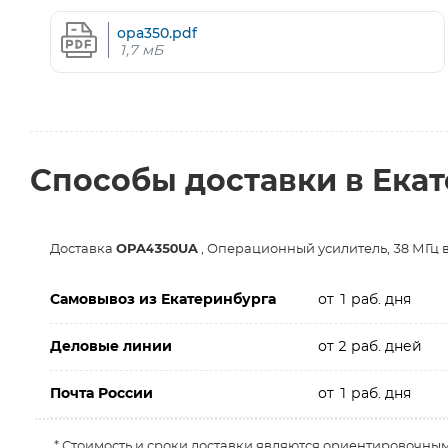
opa350.pdf
1,7 мБ
Способы доставки в Ека
Доставка
OPA4350UA
, Операционный усилитель, 38 МГц 
Самовывоз из Екатеринбурга
от 1 раб. дня
Деловые линии
от 2 раб. дней
Почта России
от 1 раб. дня
* Стоимость и сроки доставки являются ориентировочным