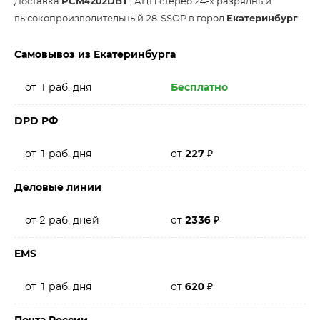
Доставка
PCM4202DBT
, АЦП стерео 24-х разрядный
высокопроизводительный 28-SSOP в город
Екатеринбург
Самовывоз из Екатеринбурга
от 1 раб. дня
Бесплатно
DPD РФ
от 1 раб. дня
от
227
₽
Деловые линии
от 2 раб. дней
от
2336
₽
EMS
от 1 раб. дня
от
620
₽