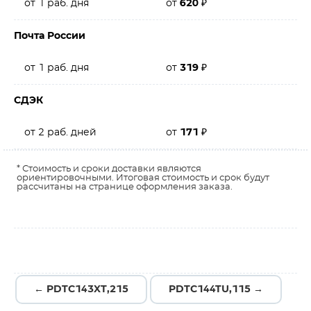
от 1 раб. дня
от
620
₽
Почта России
от 1 раб. дня
от
319
₽
СДЭК
от 2 раб. дней
от
171
₽
* Стоимость и сроки доставки являются
ориентировочными. Итоговая стоимость и срок будут
рассчитаны на странице оформления заказа.
← PDTC143XT,215
PDTC144TU,115 →