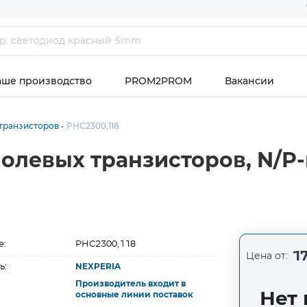
аше производство
PROM2PROM
Вакансии
транзисторов
PHC2300,118
полевых транзисторов, N/P-
е:
PHC2300,118
17
Цена от:
ь:
NEXPERIA
Производитель входит в
Нет 
основные линии поставок