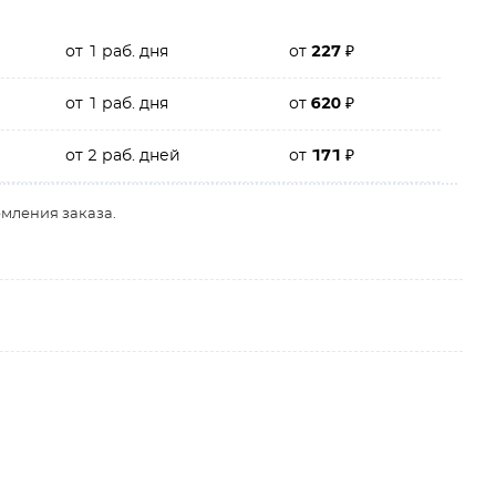
от 1 раб. дня
от
227
₽
от 1 раб. дня
от
620
₽
от 2 раб. дней
от
171
₽
рмления заказа.