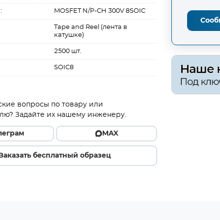
:
MOSFET N/P-CH 300V 8SOIC
Сооб
Tape and Reel (лента в
катушке)
2500 шт.
SOIC8
ские вопросы по товару или
лю? Задайте их нашему инженеру.
леграм
MAX
Заказать бесплатный образец