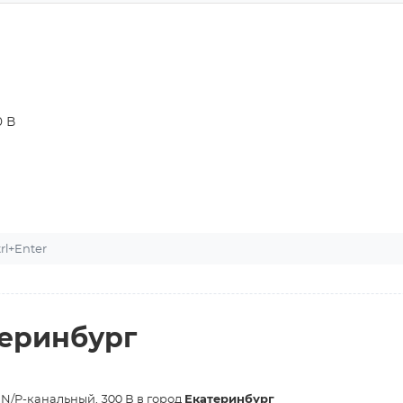
0 В
l+Enter
теринбург
 N/P-канальный, 300 В в город
Екатеринбург