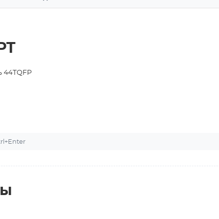
PT
ь 44TQFP
l+Enter
ты