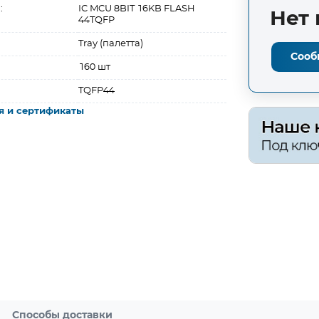
:
IC MCU 8BIT 16KB FLASH
Нет 
44TQFP
Tray (палетта)
Сооб
160 шт
TQFP44
я и сертификаты
Способы доставки