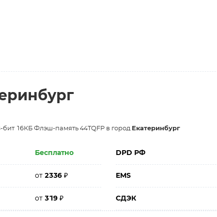
теринбург
8-бит 16КБ Флэш-память 44TQFP в город
Екатеринбург
Бесплатно
DPD РФ
от
2336
₽
EMS
от
319
₽
СДЭК