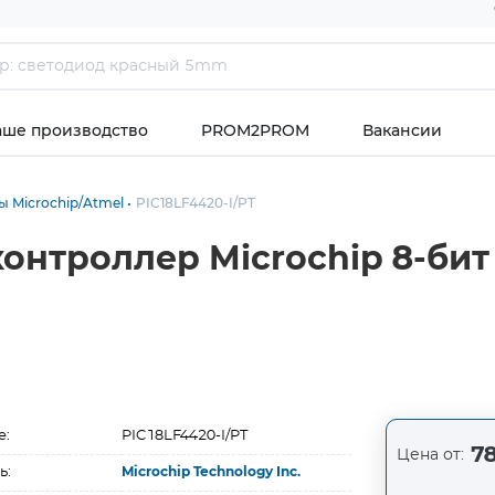
аше производство
PROM2PROM
Вакансии
 Microchip/Atmel
PIC18LF4420-I/PT
контроллер Microchip 8-би
е:
PIC18LF4420-I/PT
78
Цена от:
ь:
Microchip Technology Inc.