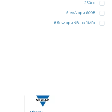
250нс
5 мкА при 600В
8.5пФ при 4В, на 1МГц