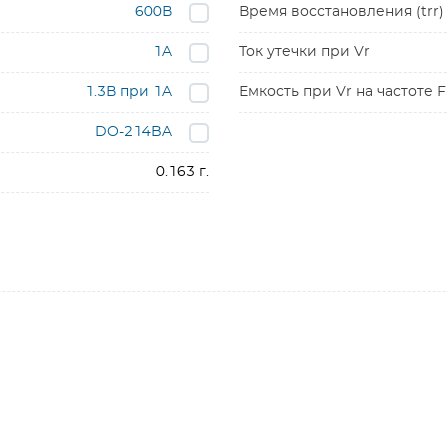
600В
Время восстановления (trr)
1A
Ток утечки при Vr
1.3В при 1A
Емкость при Vr на частоте F
DO-214BA
0.163 г.