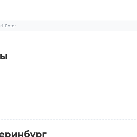
l+Enter
ты
теринбург