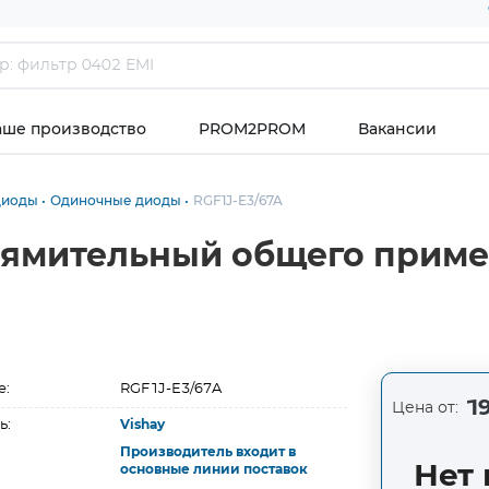
аше производство
PROM2PROM
Вакансии
диоды
Одиночные диоды
RGF1J-E3/67A
рямительный общего приме
е:
RGF1J-E3/67A
19
Цена от:
ь:
Vishay
Производитель входит в
Нет 
основные линии поставок