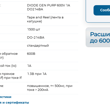
:
DIODE GEN PURP 600V 1A
DO214BA
Сооб
Tape and Reel (лента в
катушке)
1500 шт
DO-214BA
стандартный
 обратное
600В
r):
 ток (Io):
1A
е прямое
1.3В при 1A
) при токе If:
ие:
повышенное, =< 500нс, при
токе > 200мА
истики
я и сертификаты