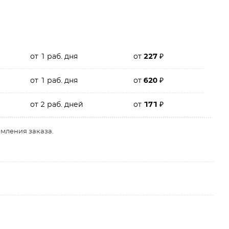
от 1 раб. дня
от
227
₽
от 1 раб. дня
от
620
₽
от 2 раб. дней
от
171
₽
рмления заказа.