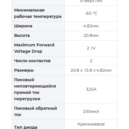
отверстия
Минимальная
-65 °C
рабочая температура
Ширина
4.82мм
Высота
20.8мм
Maximum Forward
2.1V
Voltage Drop
Число контактов
2
Размеры
20.8 x 15.8 x 4.82мм
Пиковый
неповторяющийся
325A
прямой ток
перегрузки
Пиковый обратный
250мкА
ток
Кремниевое
Тип диода