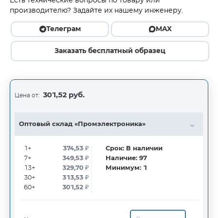
Есть технические вопросы по товару или
производителю? Задайте их нашему инженеру.
Телеграм
MAX
Заказать бесплатный образец
301,52 руб.
Цена от:
Оптовый склад «Промэлектроника»
1+
374,53
₽
Срок:
В наличии
7+
349,53
₽
Наличие:
97
13+
329,70
₽
Минимум:
1
30+
313,53
₽
60+
301,52
₽