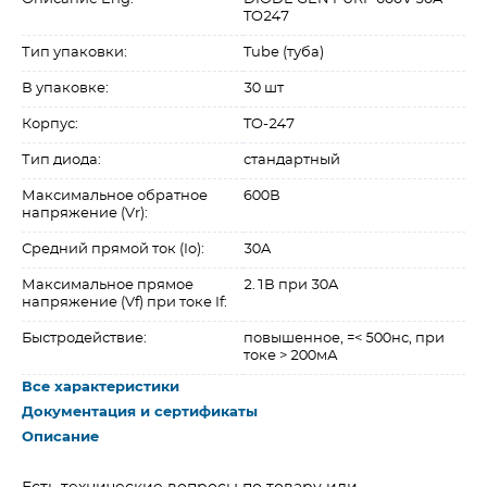
TO247
Тип упаковки:
Tube (туба)
В упаковке:
30 шт
Корпус:
TO-247
Тип диода:
стандартный
Максимальное обратное
600В
напряжение (Vr):
Средний прямой ток (Io):
30A
Максимальное прямое
2.1В при 30A
напряжение (Vf) при токе If:
Быстродействие:
повышенное, =< 500нс, при
токе > 200мА
Все характеристики
Документация и сертификаты
Описание