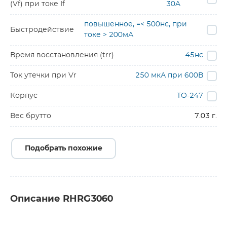
(Vf) при токе If
30A
повышенное, =< 500нс, при
Быстродействие
токе > 200мА
Время восстановления (trr)
45нс
Ток утечки при Vr
250 мкА при 600В
Корпус
TO-247
Вес брутто
7.03 г.
Подобрать похожие
Описание RHRG3060