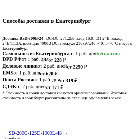
Способы доставки в Екатеринбург
Доставка
RSD-300B-24
, DC-DC, 271.2Вт, вход 16.8…31.24В, выход
24В/11.3А, изоляция 4000В DC, в кожухе 216х97х40, -40…+70°С в город
Екатеринбург
Самовывоз из Екатеринбурга
от 1 раб. дня
Бесплатно
DPD РФ
от 1 раб. дня
от
228
₽
Деловые линии
от 2 раб. дней
от
2250
₽
EMS
от 1 раб. дня
от
620
₽
Почта России
от 1 раб. дня
от
319
₽
СДЭК
от 2 раб. дней
от
171
₽
* Стоимость и сроки доставки являются ориентировочными. Итоговая
стоимость и срок будут рассчитаны на странице оформления заказа.
← SD-200C-12
SD-1000L-48 →
Телефон: