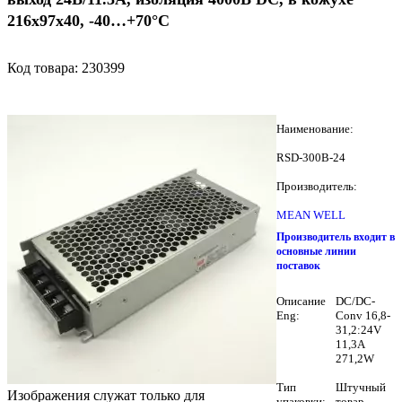
216х97х40, -40…+70°С
Код товара:
230399
Наименование:
RSD-300B-24
Производитель:
MEAN WELL
Производитель входит в
основные линии
поставок
Описание
DC/DC-
Eng:
Conv 16,8-
31,2:24V
11,3A
271,2W
Тип
Штучный
Изображения служат только для
упаковки:
товар