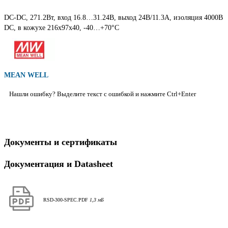
DC-DC, 271.2Вт, вход 16.8…31.24В, выход 24В/11.3А, изоляция 4000В
DC, в кожухе 216х97х40, -40…+70°С
MEAN WELL
Нашли ошибку? Выделите текст с ошибкой и нажмите Ctrl+Enter
Документы и сертификаты
Документация и Datasheet
RSD-300-SPEC.PDF
1,3 мБ