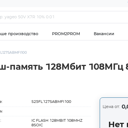
аше производство
PROM2PROM
Вакансии
FL127SABMFI100
ш-память 128Мбит 108МГц 
е:
S25FL127SABMFI100
0,
Цена от:
ь:
:
IC FLASH 128MBIT 108MHZ
Нет 
8SOIC