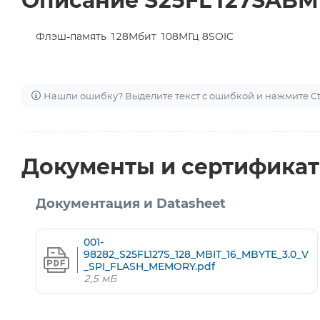
Описание S25FL127SABM
Флэш-память 128Мбит 108МГц 8SOIC
Нашли ошибку? Выделите текст с ошибкой и нажмите Ctr
Документы и сертифика
Документация и Datasheet
001-
98282_S25FL127S_128_MBIT_16_MBYTE_3.0_V
_SPI_FLASH_MEMORY.pdf
2,5 мБ