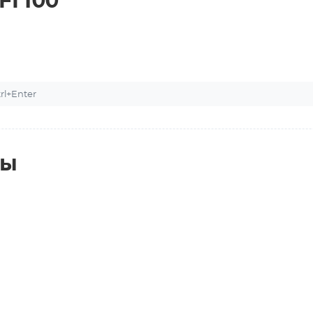
FI100
l+Enter
ты