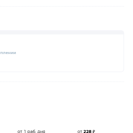
уплении
от 1 раб. дня
от
228
₽