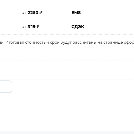
от
2250
₽
EMS
от
319
₽
СДЭК
и. Итоговая стоимость и срок будут рассчитаны на странице офо
 →