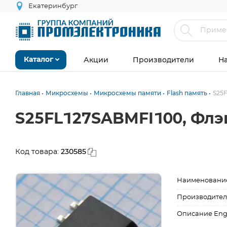
Екатеринбург
Акции
Производители
Н
Каталог
Главная
Микросхемы
Микросхемы памяти
Flash память
S25
S25FL127SABMFI100, Флэ
230585
Код товара:
Наименовани
Производител
Описание Eng