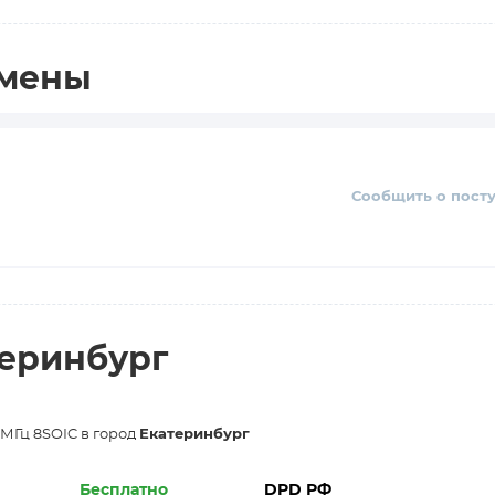
амены
Сообщить о пост
теринбург
МГц 8SOIC в город
Екатеринбург
Бесплатно
DPD РФ