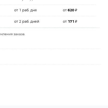
от 1 раб. дня
от
620
₽
от 2 раб. дней
от
171
₽
рмления заказа.