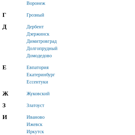
Воронеж
Г
Грозный
Д
Дербент
Дзержинск
Димитровград
Долгопрудный
Домодедово
Е
Евпатория
Екатеринбург
Ессентуки
Ж
Жуковский
З
Златоуст
И
Иваново
Ижевск
Иркутск