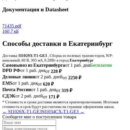
Документация и Datasheet
71435.pdf
160,7 кБ
Способы доставки в Екатеринбург
Доставка
SI1029X-T1-GE3
, Сборка из полевых транзисторов, N/P-
канальный, 60 В, 305 мА, 0.28Вт в город
Екатеринбург
Самовывоз из Екатеринбурга
от 1 раб. дня
Бесплатно
DPD РФ
от 1 раб. дня
от
228
₽
Деловые линии
от 2 раб. дней
от
2250
₽
EMS
от 1 раб. дня
от
620
₽
Почта России
от 1 раб. дня
от
319
₽
СДЭК
от 2 раб. дней
от
171
₽
* Стоимость и сроки доставки являются ориентировочными. Итоговая
стоимость и срок будут рассчитаны на странице оформления заказа.
← SI1026X-T1-GE3
SI1034CX-T1-GE3 →
Сообщите мне о поступлении товара