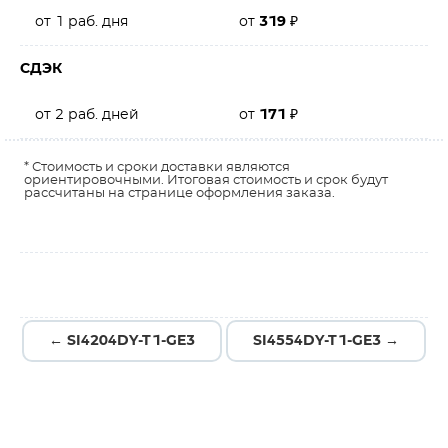
от 1 раб. дня
от
319
₽
СДЭК
от 2 раб. дней
от
171
₽
* Стоимость и сроки доставки являются
ориентировочными. Итоговая стоимость и срок будут
рассчитаны на странице оформления заказа.
← SI4204DY-T1-GE3
SI4554DY-T1-GE3 →