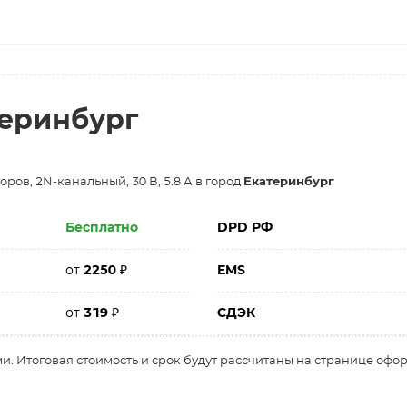
теринбург
оров, 2N-канальный, 30 В, 5.8 А в город
Екатеринбург
Бесплатно
DPD РФ
от
2250
₽
EMS
от
319
₽
СДЭК
и. Итоговая стоимость и срок будут рассчитаны на странице офо