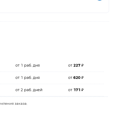
от 1 раб. дня
от
227
₽
от 1 раб. дня
от
620
₽
от 2 раб. дней
от
171
₽
рмления заказа.