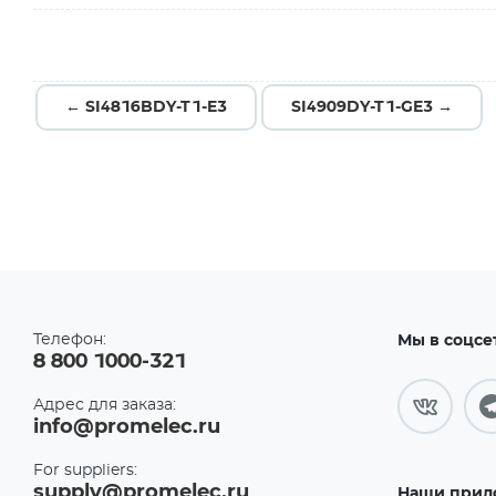
← SI4816BDY-T1-E3
SI4909DY-T1-GE3 →
Телефон:
Мы в соцсе
8 800 1000-321
Адрес для заказа:
info@promelec.ru
For suppliers:
supply@promelec.ru
Наши прил