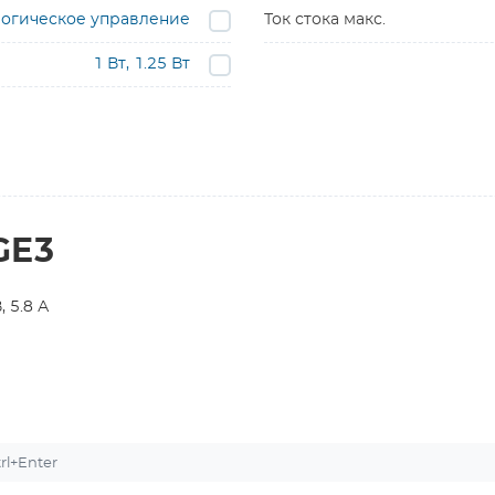
огическое управление
Ток стока макс.
1 Вт, 1.25 Вт
GE3
 5.8 А
l+Enter