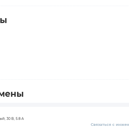
ты
амены
, 30 В, 5.8 А
Связаться с инже