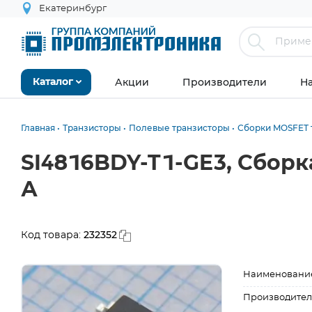
Екатеринбург
Акции
Производители
Н
Каталог
Главная
Транзисторы
Полевые транзисторы
Сборки MOSFET 
SI4816BDY-T1-GE3, Сборка
А
232352
Код товара:
Наименовани
Производител