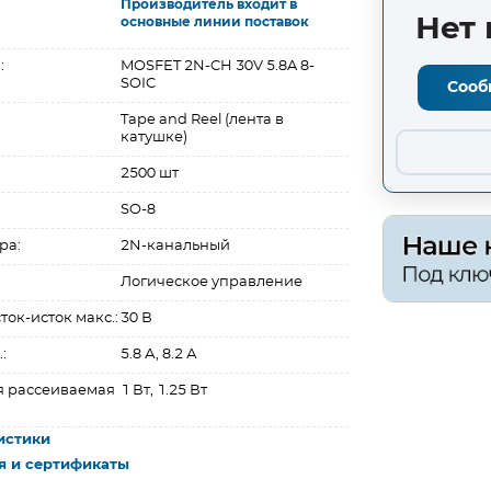
Производитель входит в
Нет 
основные линии поставок
:
MOSFET 2N-CH 30V 5.8A 8-
SOIC
Сооб
Tape and Reel (лента в
катушке)
2500 шт
SO-8
ра:
2N-канальный
Логическое управление
ок-исток макс.:
30 В
:
5.8 А, 8.2 А
 рассеиваемая
1 Вт, 1.25 Вт
истики
я и сертификаты