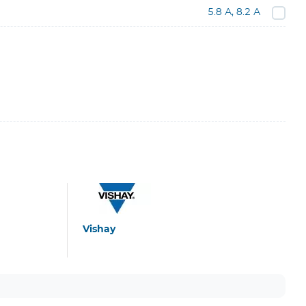
5.8 А, 8.2 А
Vishay