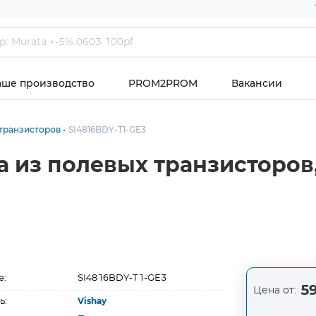
аше производство
PROM2PROM
Вакансии
транзисторов
SI4816BDY-T1-GE3
 из полевых транзисторов, 
е:
SI4816BDY-T1-GE3
59
Цена от:
ь:
Vishay