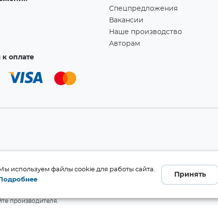
Спецпредложения
Вакансии
Наше производство
Авторам
к оплате
а!
Мы используем файлы cookie для работы сайта.
Принять
Подробнее
бличной офертой (ст. 437 ГК
 и комплект поставки без
те производителя.