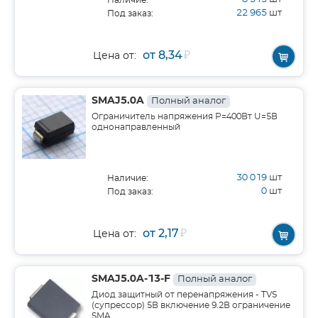
Наличие:
22 965
шт
Под заказ:
от 8,34
₽
Цена от:
SMAJ5.0A
Полный аналог
Ограничитель напряжения Р=400Вт U=5В
однонаправленный
30 019
шт
Наличие:
0
шт
Под заказ:
от 2,17
₽
Цена от:
SMAJ5.0A-13-F
Полный аналог
Диод защитный от перенапряжения - TVS
(супрессор) 5В включение 9.2В ограничение
SMA