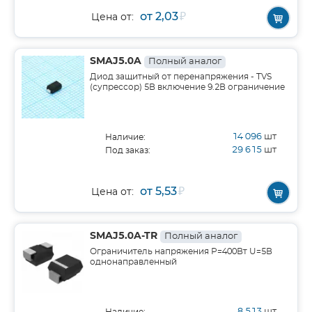
от 2,03
₽
Цена от:
SMAJ5.0A
Полный аналог
Диод защитный от перенапряжения - TVS
(супрессор) 5В включение 9.2В ограничение
14 096
шт
Наличие:
29 615
шт
Под заказ:
от 5,53
₽
Цена от:
SMAJ5.0A-TR
Полный аналог
Ограничитель напряжения Р=400Вт U=5В
однонаправленный
8 513
шт