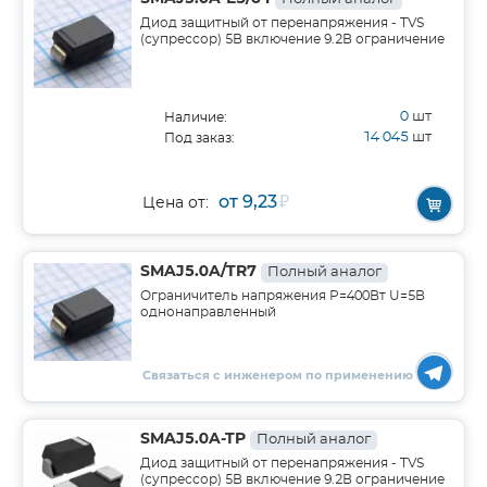
Диод защитный от перенапряжения - TVS
(супрессор) 5В включение 9.2В ограничение
0
шт
Наличие:
14 045
шт
Под заказ:
от 9,23
₽
Цена от:
SMAJ5.0A/TR7
Полный аналог
Ограничитель напряжения Р=400Вт U=5В
однонаправленный
Связаться с инженером по применению
SMAJ5.0A-TP
Полный аналог
Диод защитный от перенапряжения - TVS
(супрессор) 5В включение 9.2В ограничение