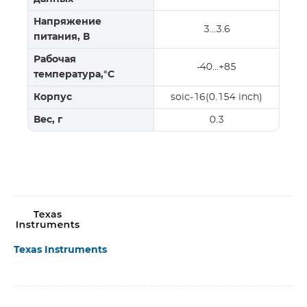
Напряжение
3…3.6
питания, В
Рабочая
-40…+85
температура,°C
Корпус
soic-16(0.154 inch)
Вес, г
0.3
Texas Instruments