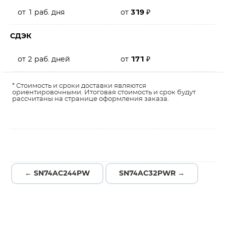
от 1 раб. дня
от
319
₽
СДЭК
от 2 раб. дней
от
171
₽
* Стоимость и сроки доставки являются
ориентировочными. Итоговая стоимость и срок будут
рассчитаны на странице оформления заказа.
← SN74AC244PW
SN74AC32PWR →