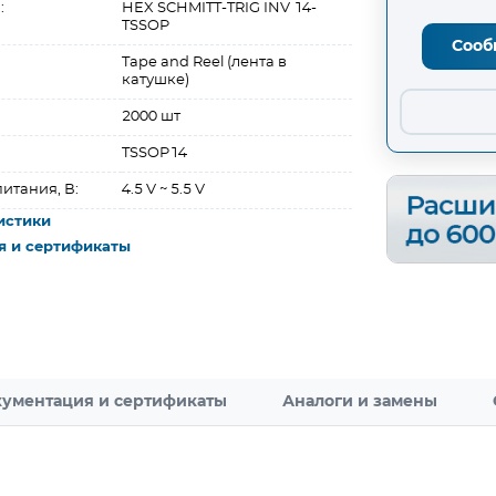
:
HEX SCHMITT-TRIG INV 14-
TSSOP
Сооб
Tape and Reel (лента в
катушке)
2000 шт
TSSOP14
итания, В:
4.5 V ~ 5.5 V
истики
я и сертификаты
ументация и сертификаты
Аналоги и замены