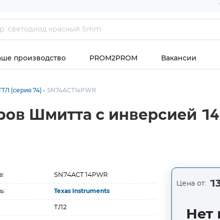
аше производство
PROM2PROM
Вакансии
ТЛ (серия 74)
SN74ACT14PWR
ров Шмитта с инверсией 1
е:
SN74ACT14PWR
13
Цена от:
ь:
Texas Instruments
ТЛ2
Нет 