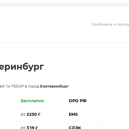
Сообщить о пост
теринбург
ией 14-TSSOP в город
Екатеринбург
Бесплатно
DPD РФ
от
2250
₽
EMS
от
319
₽
СДЭК