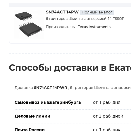
SN74ACT14PW
Полный аналог
6 триггеров Шмитта с инверсией 14-TSSOP
Texas Instruments
Производитель:
Способы доставки в Ека
Доставка
SN74ACT14PWR
, 6 триггеров Шмитта с инверс
Самовывоз из Екатеринбурга
от 1 раб. дня
Деловые линии
от 2 раб. дней
Почта России
от 1 раб. дня