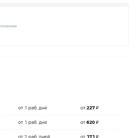
уплении
от 1 раб. дня
от
227
₽
от 1 раб. дня
от
620
₽
от 2 раб. дней
от
171
₽