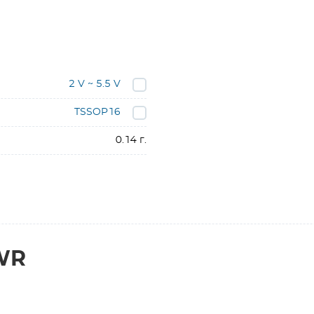
2 V ~ 5.5 V
TSSOP16
0.14 г.
WR