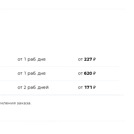
от 1 раб. дня
от
227
₽
от 1 раб. дня
от
620
₽
от 2 раб. дней
от
171
₽
рмления заказа.