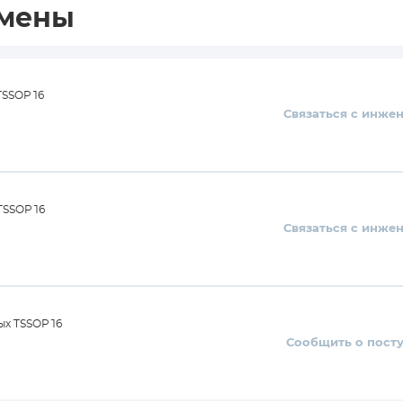
амены
TSSOP16
Связаться с инже
TSSOP16
Связаться с инже
ых TSSOP16
Сообщить о пост