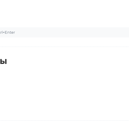
l+Enter
ты