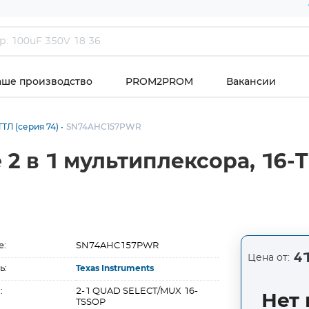
аше производство
PROM2PROM
Вакансии
ТЛ (серия 74)
SN74AHC157PWR
2 в 1 мультиплексора, 16-
е:
SN74AHC157PWR
41
Цена от:
ь:
Texas Instruments
:
2-1 QUAD SELECT/MUX 16-
Нет 
TSSOP