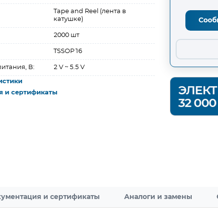
Tape and Reel (лента в
катушке)
Сооб
2000 шт
TSSOP16
итания, В:
2 V ~ 5.5 V
истики
я и сертификаты
ументация и сертификаты
Аналоги и замены