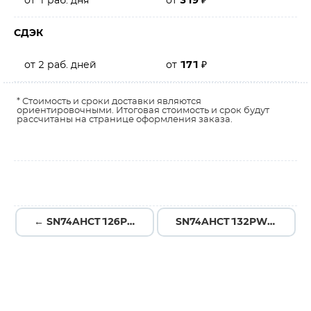
от 1 раб. дня
от
319
₽
СДЭК
от 2 раб. дней
от
171
₽
* Стоимость и сроки доставки являются
ориентировочными. Итоговая стоимость и срок будут
рассчитаны на странице оформления заказа.
← SN74AHCT126PWR
SN74AHCT132PWR →