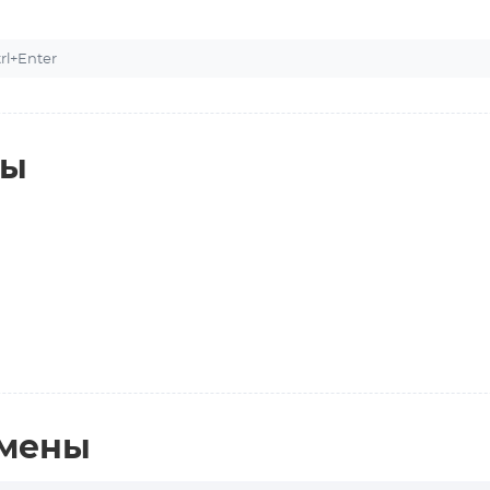
l+Enter
ты
амены