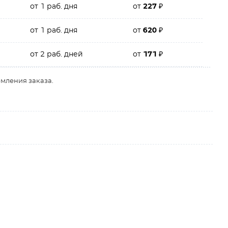
от 1 раб. дня
от
227
₽
от 1 раб. дня
от
620
₽
от 2 раб. дней
от
171
₽
рмления заказа.