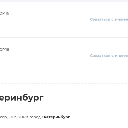
SOP16
Связаться с инже
SOP16
Связаться с инже
теринбург
ксор, 16TSSOP в город
Екатеринбург