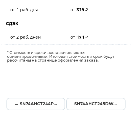
от 1 раб. дня
от
319
₽
СДЭК
от 2 раб. дней
от
171
₽
* Стоимость и сроки доставки являются
ориентировочными. Итоговая стоимость и срок будут
рассчитаны на странице оформления заказа.
← SN74AHCT244PWR
SN74AHCT245DWR →