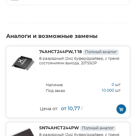
Аналоги и возможные замены
74AHCT244PW,118
Полный аналог
8-разрядный (2х4) буфер/драйвер, с тремя
состояниями выхода, 20TSSOP
0
шт
Наличие:
10 000
шт
Под заказ:
от 10,77
₽
Цена от:
SN74AHCT244PW
Полный аналог
8-разрядный (2х4) буфер/драйвер, с тремя