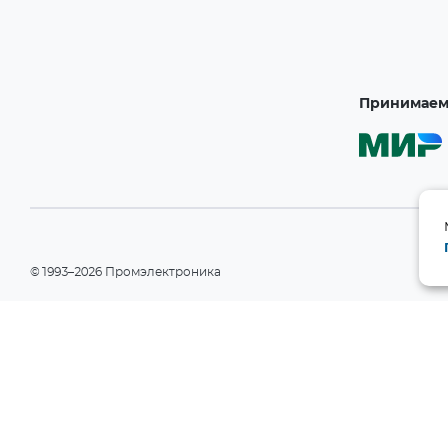
Принимаем 
©1993–2026 Промэлектроника
При использовании материалов сайта ссылка на сайт обязательн
Политика конфиденциальности
Информация на сайте носит справочный характер и не является пу
РФ). Производитель вправе изменять технические характеристики
уведомления. Актуальные данные приведены на официальном сай