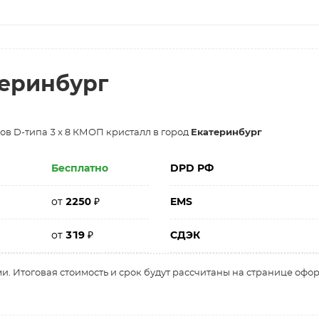
теринбург
ров D-типа 3 x 8 КМОП кристалл в город
Екатеринбург
Бесплатно
DPD РФ
от
2250
₽
EMS
от
319
₽
СДЭК
и. Итоговая стоимость и срок будут рассчитаны на странице офо