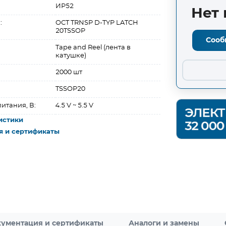
ИР52
Нет 
:
OCT TRNSP D-TYP LATCH
20TSSOP
Сооб
Tape and Reel (лента в
катушке)
2000 шт
TSSOP20
итания, В:
4.5 V ~ 5.5 V
истики
я и сертификаты
ументация и сертификаты
Аналоги и замены