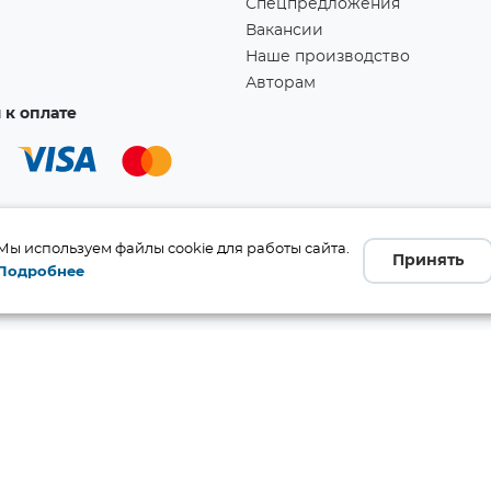
Спецпредложения
Вакансии
Наше производство
Авторам
к оплате
Мы используем файлы cookie для работы сайта.
Принять
Подробнее
а!
Ссылка скопирована в буфер обмена!
бличной офертой (ст. 437 ГК
 и комплект поставки без
те производителя.