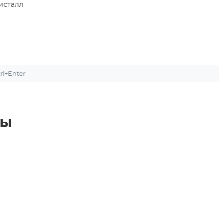
исталл
l+Enter
ты