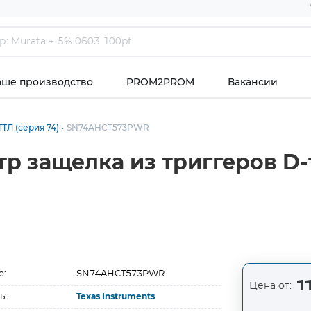
аше производство
PROM2PROM
Вакансии
ТЛ (серия 74)
SN74AHCT573PWR
 защелка из триггеров D-
е:
SN74AHCT573PWR
11
Цена от:
ь:
Texas Instruments