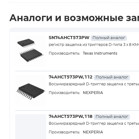
Аналоги и возможные з
SN74AHCT573PW
Полный аналог
регистр защелка из триггеров D-типа 3 x 8 К
Texas Instruments
Производитель:
74AHCT573PW,112
Полный аналог
Восьмиразрядный D-триггер защелка с треть
NEXPERIA
Производитель:
74AHCT573PW,118
Полный аналог
Восьмиразрядный D-триггер защелка с треть
NEXPERIA
Производитель: