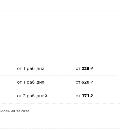
от 1 раб. дня
от
228
₽
от 1 раб. дня
от
620
₽
от 2 раб. дней
от
171
₽
рмления заказа.