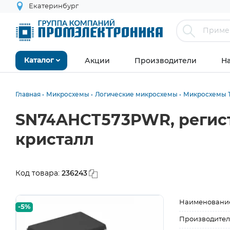
Екатеринбург
Акции
Производители
Н
Каталог
Главная
Микросхемы
Логические микросхемы
Микросхемы Т
SN74AHCT573PWR, регистр
кристалл
236243
Код товара:
Наименовани
-5%
Производител