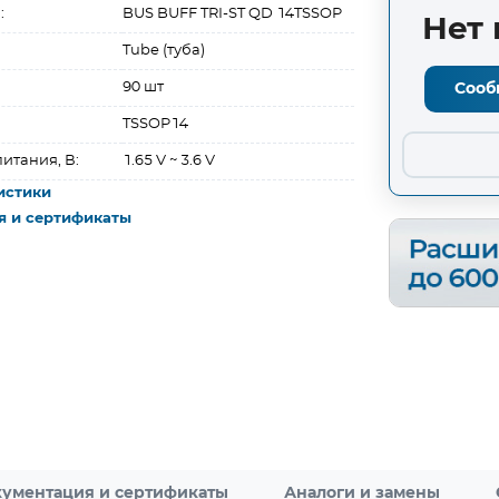
:
BUS BUFF TRI-ST QD 14TSSOP
Нет 
Tube (туба)
90 шт
Сооб
TSSOP14
итания, В:
1.65 V ~ 3.6 V
истики
я и сертификаты
ументация и сертификаты
Аналоги и замены