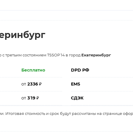
теринбург
 с третьим состоянием TSSOP14 в город
Екатеринбург
Бесплатно
DPD РФ
от
2336
₽
EMS
от
319
₽
СДЭК
и. Итоговая стоимость и срок будут рассчитаны на странице офо