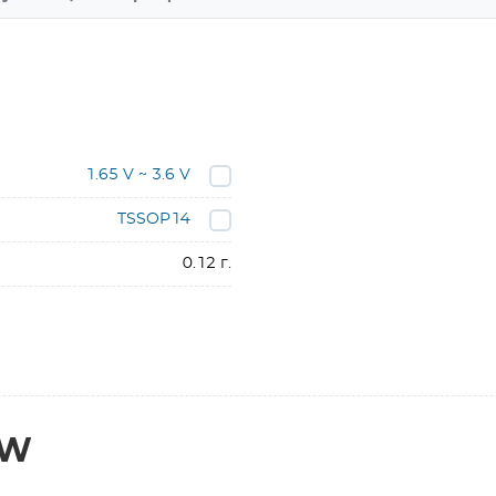
1.65 V ~ 3.6 V
TSSOP14
0.12 г.
PW