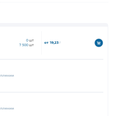
0
шт
от 19,23
₽
7 500
шт
уплении
уплении