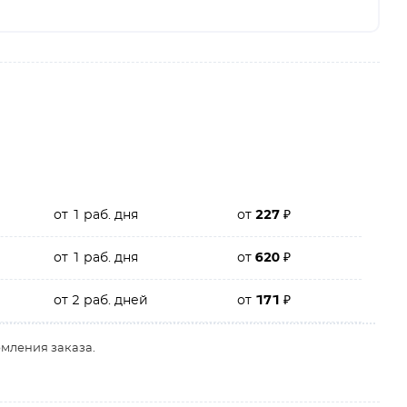
от 1 раб. дня
от
227
₽
от 1 раб. дня
от
620
₽
от 2 раб. дней
от
171
₽
рмления заказа.