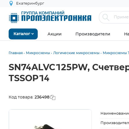
Екатеринбург
Акции
Производители
Н
Каталог
Главная
Микросхемы
Логические микросхемы
Микросхемы Т
SN74ALVC125PW, Счетве
TSSOP14
236498
Код товара:
Наименовани
Производител