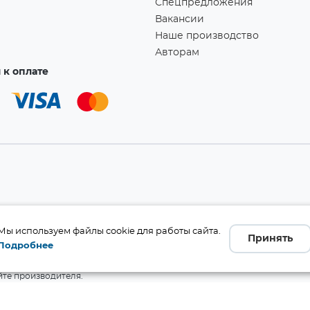
Спецпредложения
Вакансии
Наше производство
Авторам
к оплате
а!
Мы используем файлы cookie для работы сайта.
Принять
Подробнее
бличной офертой (ст. 437 ГК
 и комплект поставки без
те производителя.