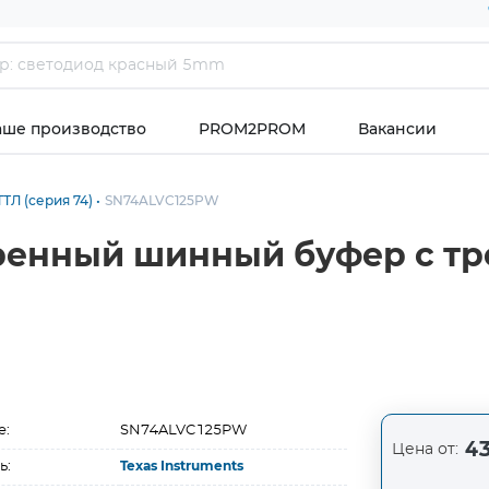
аше производство
PROM2PROM
Вакансии
ТЛ (серия 74)
SN74ALVC125PW
ренный шинный буфер с тр
е:
SN74ALVC125PW
43
Цена от:
ь:
Texas Instruments