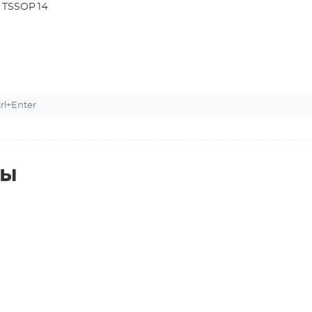
 TSSOP14
l+Enter
ты