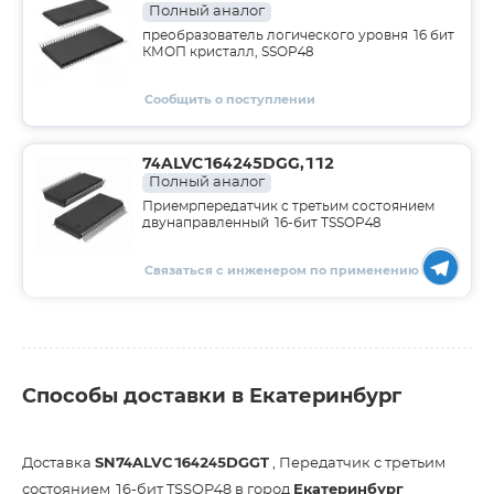
Полный аналог
преобразователь логического уровня 16 бит
КМОП кристалл, SSOP48
Сообщить о поступлении
74ALVC164245DGG,112
Полный аналог
Приемрпередатчик с третьим состоянием
двунаправленный 16-бит TSSOP48
Связаться с инженером по применению
Способы доставки в Екатеринбург
Доставка
SN74ALVC164245DGGT
, Передатчик с третьим
состоянием 16-бит TSSOP48 в город
Екатеринбург