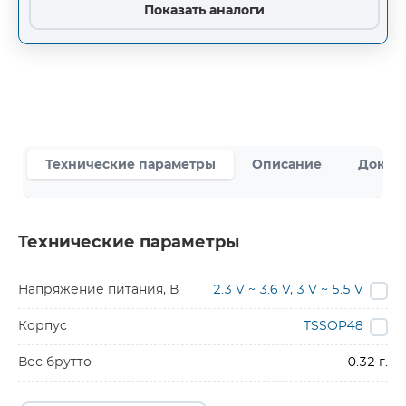
Показать аналоги
Технические параметры
Описание
Докум
Технические параметры
Напряжение питания, В
2.3 V ~ 3.6 V, 3 V ~ 5.5 V
Корпус
TSSOP48
Вес брутто
0.32 г.