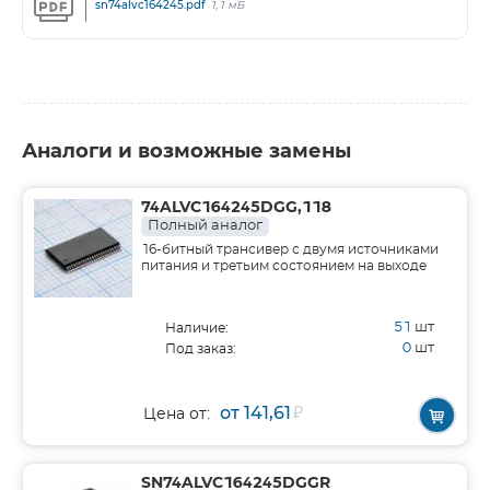
sn74alvc164245.pdf
1,1 мБ
Аналоги и возможные замены
74ALVC164245DGG,118
Полный аналог
16-битный трансивер с двумя источниками
питания и третьим состоянием на выходе
51
шт
Наличие:
0
шт
Под заказ:
от 141,61
₽
Цена от:
SN74ALVC164245DGGR