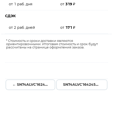
от 1 раб. дня
от
319
₽
СДЭК
от 2 раб. дней
от
171
₽
* Стоимость и сроки доставки являются
ориентировочными. Итоговая стоимость и срок будут
рассчитаны на странице оформления заказа.
← SN74ALVC16244ADL
SN74ALVC164245DLR →