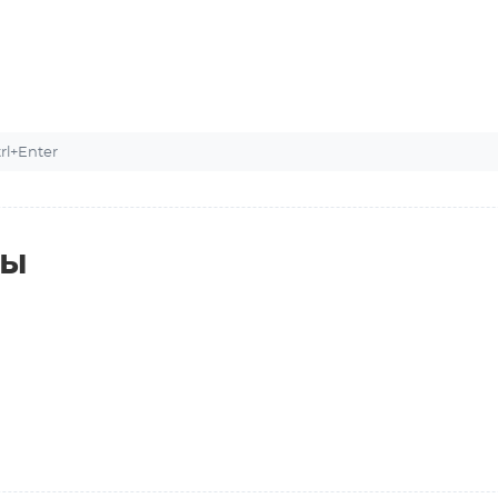
l+Enter
ты