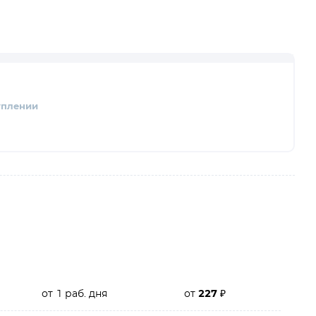
уплении
от 1 раб. дня
от
227
₽