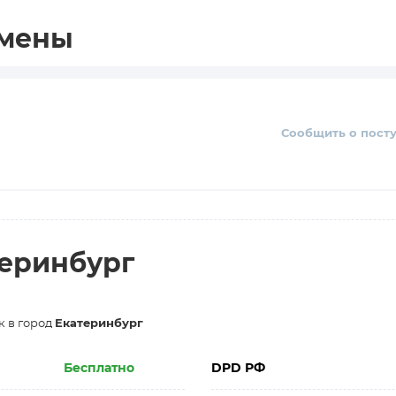
амены
Сообщить о пост
теринбург
 в город
Екатеринбург
Бесплатно
DPD РФ