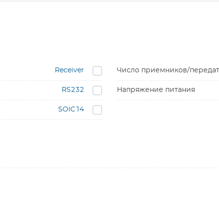
Receiver
Число приемников/переда
RS232
Напряжение питания
SOIC14