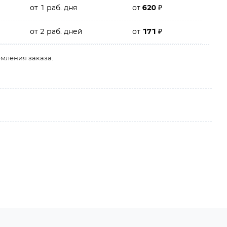
от 1 раб. дня
от
620
₽
от 2 раб. дней
от
171
₽
рмления заказа.