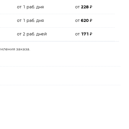
от 1 раб. дня
от
228
₽
от 1 раб. дня
от
620
₽
от 2 раб. дней
от
171
₽
рмления заказа.