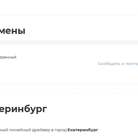
амены
веренный
Сообщить о пост
теринбург
ный линейный драйвер в город
Екатеринбург