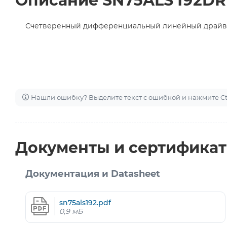
Описание SN75ALS192DR
Счетверенный дифференциальный линейный драй
Нашли ошибку? Выделите текст с ошибкой и нажмите Ctr
Документы и сертифика
Документация и Datasheet
sn75als192.pdf
0,9 мБ