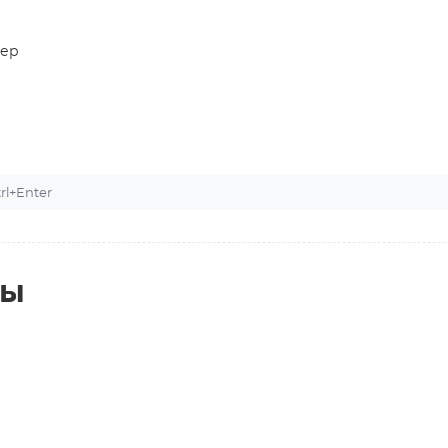
вер
l+Enter
ты