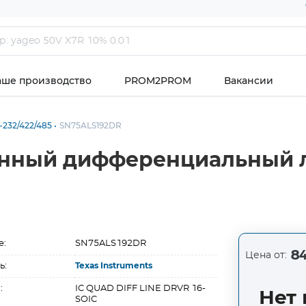
аше производство
PROM2PROM
Вакансии
232/422/485
SN75ALS192DR
енный дифференциальный 
е:
SN75ALS192DR
84
Цена от:
ь:
Texas Instruments
:
IC QUAD DIFF LINE DRVR 16-
Нет 
SOIC