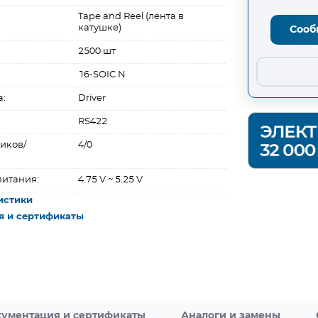
Tape and Reel (лента в
катушке)
Сооб
2500 шт
16-SOIC N
а:
Driver
RS422
иков/
4/0
:
итания:
4.75 V ~ 5.25 V
истики
я и сертификаты
ументация и сертификаты
Аналоги и замены