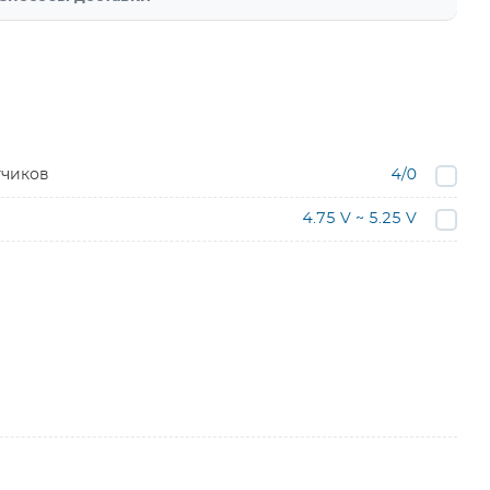
тчиков
4/0
4.75 V ~ 5.25 V