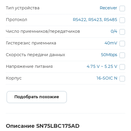
Тип устройства
Receiver
Протокол
RS422, RS423, RS485
Число приемников/передатчиков
0/4
Гистерезис приемника
40mV
Скорость передачи данных
50Mbps
Напряжение питания
4.75 V ~ 5.25 V
Корпус
16-SOIC N
Подобрать похожие
Описание SN75LBC175AD