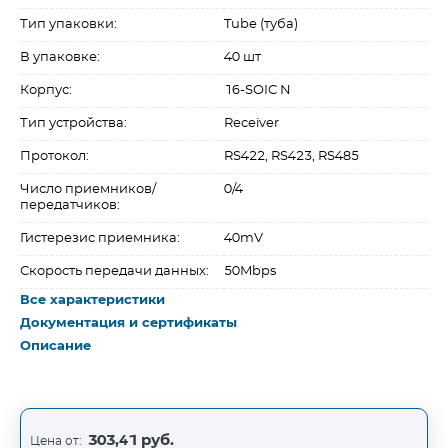
Тип упаковки:
Tube (туба)
В упаковке:
40 шт
Корпус:
16-SOIC N
Тип устройства:
Receiver
Протокол:
RS422, RS423, RS485
Число приемников/
0/4
передатчиков:
Гистерезис приемника:
40mV
Скорость передачи данных:
50Mbps
Все характеристики
Документация и сертификаты
Описание
303,41 руб.
Цена от: