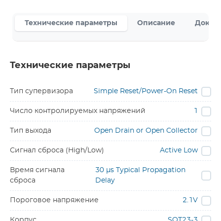
Технические параметры
Описание
Докум
Технические параметры
Тип супервизора
Simple Reset/Power-On Reset
Число контролируемых напряжений
1
Тип выхода
Open Drain or Open Collector
Сигнал сброса (High/Low)
Active Low
Время сигнала
30 µs Typical Propagation
сброса
Delay
Пороговое напряжение
2.1V
Корпус
SOT23-3