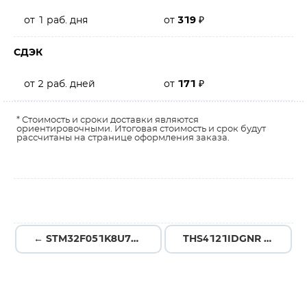
от 1 раб. дня
от
319
₽
СДЭК
от 2 раб. дней
от
171
₽
* Стоимость и сроки доставки являются
ориентировочными. Итоговая стоимость и срок будут
рассчитаны на странице оформления заказа.
← STM32F051K8U7TR
THS4121IDGNR →