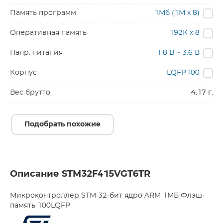
Память программ
1Мб (1М x 8)
Оперативная память
192К x 8
Напр. питания
1.8 В ~ 3.6 В
Корпус
LQFP100
Вес брутто
4.17 г.
Подобрать похожие
Описание STM32F415VGT6TR
Микроконтроллер STM 32-бит ядро ARM 1МБ Флэш-
память 100LQFP