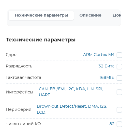
Технические параметры
Описание
Докум
Технические параметры
Ядро
ARM Cortex-M4
Разрядность
32 Бита
Тактовая частота
168МГц
CAN, EBI/EMI, I2C, IrDA, LIN, SPI,
Интерфейсы
UART
Brown-out Detect/Reset, DMA, I2S,
Периферия
LCD,
Число линий I/O
82