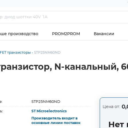
аше производство
PROM2PROM
Вакансии
FET транзисторы
STP25NM60ND
анзистор, N-канальный, 60
е:
STP25NM60ND
0,
Цена от:
ь:
ST Microelectronics
Производитель входит в
Нет 
основные линии поставок