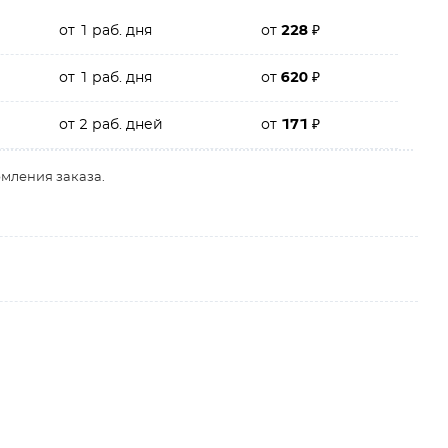
от 1 раб. дня
от
228
₽
от 1 раб. дня
от
620
₽
от 2 раб. дней
от
171
₽
рмления заказа.