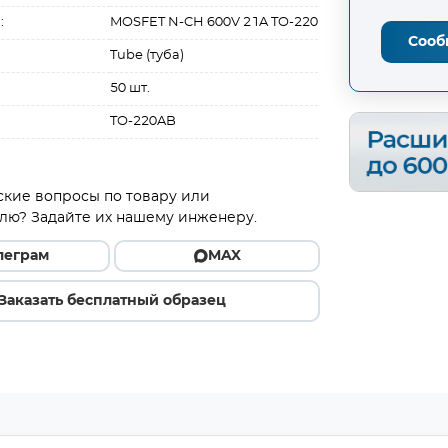
:
MOSFET N-CH 600V 21A TO-220
Сооб
Tube (туба)
50 шт.
TO-220AB
ские вопросы по товару или
лю? Задайте их нашему инженеру.
леграм
MAX
Заказать бесплатный образец