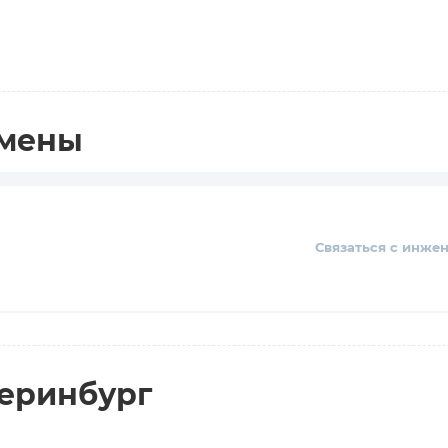
амены
Связаться с инже
теринбург