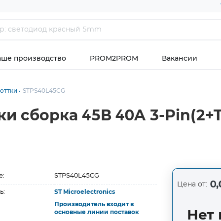
аше производство
PROM2PROM
Вакансии
оттки
STPS40L45CG
и сборка 45В 40A 3-Pin(2+
е:
STPS40L45CG
0,
Цена от:
ь:
ST Microelectronics
Производитель входит в
Нет 
основные линии поставок