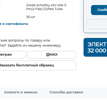
:
Diode Schottky 45V 40A 3-
Pin(2+Tab) D2PAK Tube
Сооб
50 шт
я и сертификаты
ские вопросы по товару или
лю? Задайте их нашему инженеру.
леграм
MAX
Заказать бесплатный образец
Аналоги и замены
Способы доставки