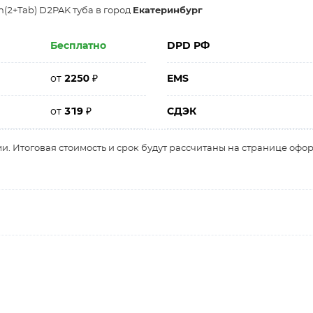
n(2+Tab) D2PAK туба в город
Екатеринбург
Бесплатно
DPD РФ
от
2250
₽
EMS
от
319
₽
СДЭК
и. Итоговая стоимость и срок будут рассчитаны на странице офо