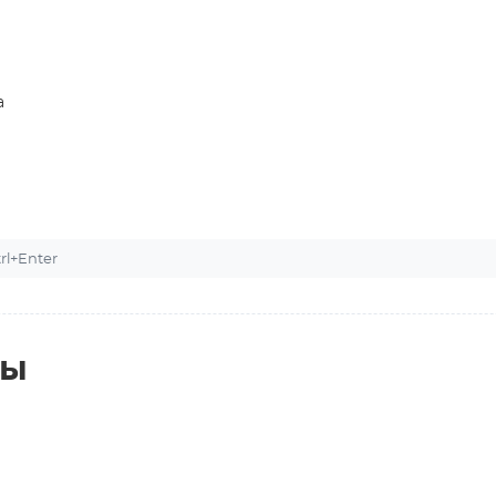
а
l+Enter
ты