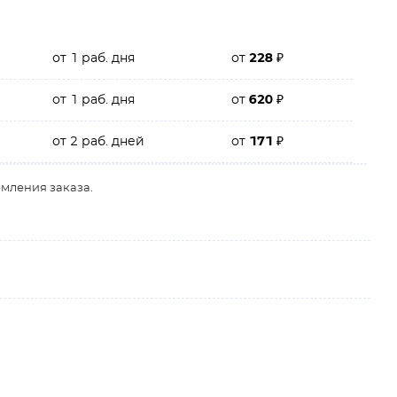
от 1 раб. дня
от
228
₽
от 1 раб. дня
от
620
₽
от 2 раб. дней
от
171
₽
рмления заказа.