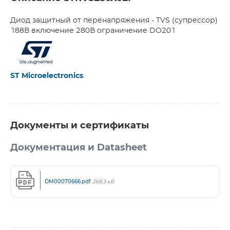
Диод защитный от перенапряжения - TVS (супрессор)
188В включение 280В ограничение DO201
ST Microelectronics
Документы и сертификаты
Документация и Datasheet
DM00070666.pdf
268,3 кБ