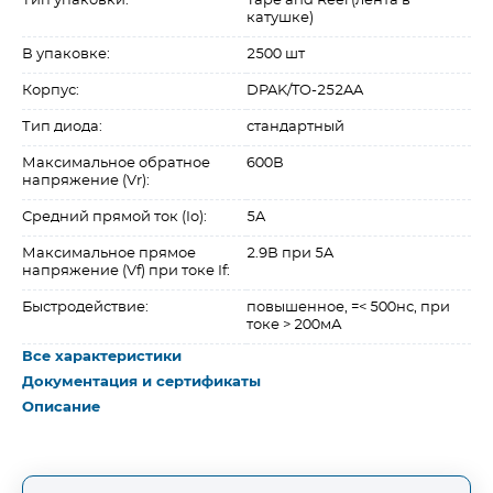
Тип упаковки:
Tape and Reel (лента в
катушке)
В упаковке:
2500 шт
Корпус:
DPAK/TO-252AA
Тип диода:
стандартный
Максимальное обратное
600В
напряжение (Vr):
Средний прямой ток (Io):
5A
Максимальное прямое
2.9В при 5A
напряжение (Vf) при токе If:
Быстродействие:
повышенное, =< 500нс, при
токе > 200мА
Все характеристики
Документация и сертификаты
Описание