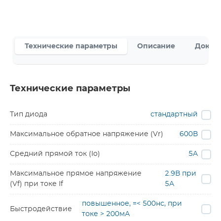
Технические параметры
Описание
Докум
Технические параметры
Тип диода
стандартный
Максимальное обратное напряжение (Vr)
600В
Средний прямой ток (Io)
5A
Максимальное прямое напряжение
2.9В при
(Vf) при токе If
5A
повышенное, =< 500нс, при
Быстродействие
токе > 200мА