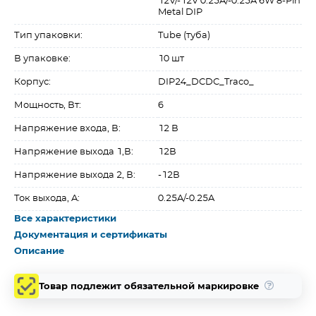
12V/-12V 0.25A/-0.25A 6W 8-Pin
Metal DIP
Тип упаковки:
Tube (туба)
В упаковке:
10 шт
Корпус:
DIP24_DCDC_Traco_
Мощность, Вт:
6
Напряжение входа, В:
12 В
Напряжение выхода 1,В:
12В
Напряжение выхода 2, В:
-12В
Ток выхода, A:
0.25A/-0.25A
Все характеристики
Документация и сертификаты
Описание
Товар подлежит обязательной маркировке