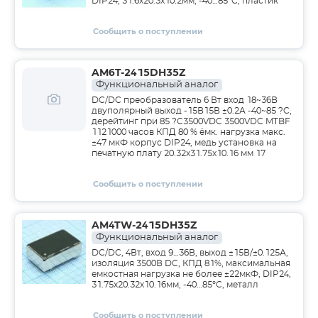
DIP24, 31.6x20.3x10.2мм, -40…85°C, пластик
Сообщить о поступлении
AM6T-2415DH35Z
Функциональный аналог
DC/DC преобразователь 6 Вт вход 18~36В
двуполярный выход -15В15В ±0.2А -40~85 ?C,
дерейтинг при 85 ?C3500VDC 3500VDC MTBF
1121000 часов КПД 80 % ёмк. нагрузка макс.
±47 мкФ корпус DIP24, медь установка на
печатную плату 20.32x31.75x10.16 мм 17
Сообщить о поступлении
AM4TW-2415DH35Z
Функциональный аналог
DC/DC, 4Вт, вход 9…36В, выход ±15В/±0.125А,
изоляция 3500В DC, КПД 81%, максимальная
емкостная нагрузка не более ±22мкФ, DIP24,
31.75x20.32x10.16мм, -40…85°C, металл
Сообщить о поступлении