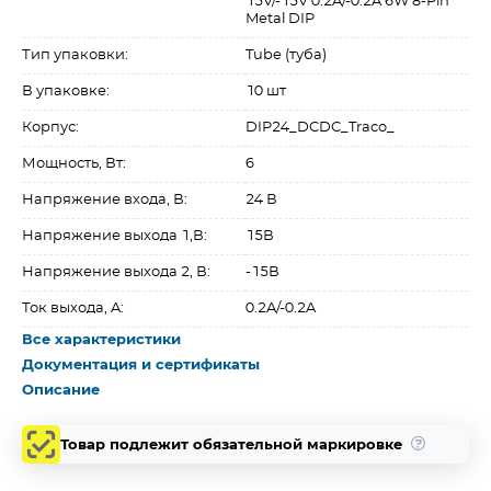
15V/-15V 0.2A/-0.2A 6W 8-Pin
Metal DIP
Тип упаковки:
Tube (туба)
В упаковке:
10 шт
Корпус:
DIP24_DCDC_Traco_
Мощность, Вт:
6
Напряжение входа, В:
24 В
Напряжение выхода 1,В:
15В
Напряжение выхода 2, В:
-15В
Ток выхода, A:
0.2A/-0.2A
Все характеристики
Документация и сертификаты
Описание
Товар подлежит обязательной маркировке