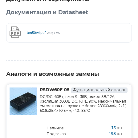
Документация и Datasheet
ten50wi.pdf
248,1 кБ
Аналоги и возможные замены
RSDW60F-05
Функциональный аналог
DC/DC, 60Вт, вход 9…36В, выход 5В/12А,
изоляция 3000В DC, КПД 90%, максимальная
емкостная нагрузка не более 28000мкФ, 2x1",
50.8x25.4x10.5мм, -40…85°C
13
шт
Наличие:
198
шт
Под заказ: