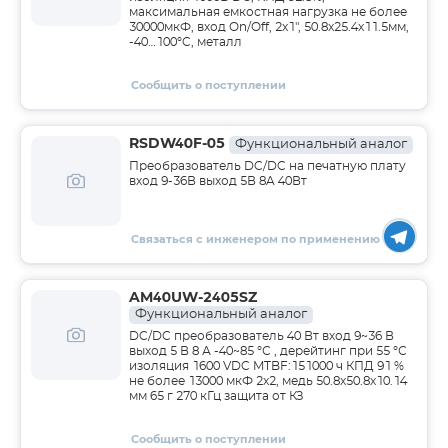
максимальная емкостная нагрузка не более
30000мкФ, вход On/Off, 2x1", 50.8x25.4x11.5мм,
-40…100°C, металл
Сообщить о поступлении
RSDW40F-05
Функциональный аналог
Преобразователь DC/DC на печатную плату
вход 9-36В выход 5В 8A 40Вт
Связаться с инженером по применению
AM40UW-2405SZ
Функциональный аналог
DC/DC преобразователь 40 Вт вход 9~36 В
выход 5 В 8 А -40~85 °С , дерейтинг при 55 °С
изоляция 1600 VDC MTBF:151000 ч КПД 91 %
не более 13000 мкФ 2x2, медь 50.8x50.8x10.14
мм 65 г 270 кГц защита от КЗ
Сообщить о поступлении