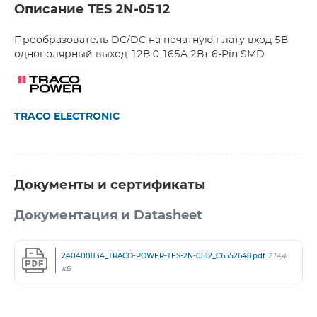
Описание TES 2N-0512
Преобразователь DC/DC на печатную плату вход 5В
однополярный выход 12В 0.165A 2Вт 6-Pin SMD
TRACO ELECTRONIC
Документы и сертификаты
Документация и Datasheet
2404081134_TRACO-POWER-TES-2N-0512_C6552648.pdf
214,4
кБ