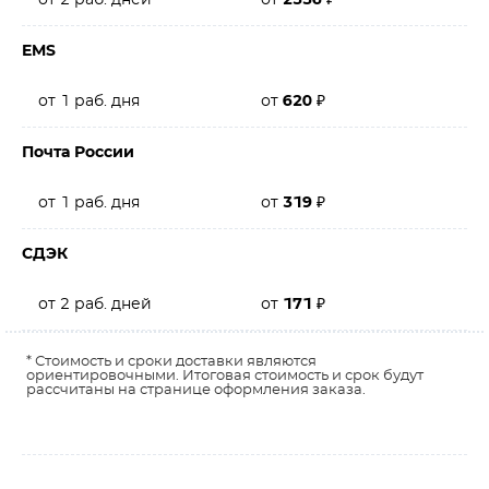
от 2 раб. дней
от
2336
₽
EMS
от 1 раб. дня
от
620
₽
Почта России
от 1 раб. дня
от
319
₽
СДЭК
от 2 раб. дней
от
171
₽
* Стоимость и сроки доставки являются
ориентировочными. Итоговая стоимость и срок будут
рассчитаны на странице оформления заказа.