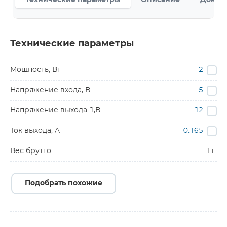
Технические параметры
Описание
Докум
Технические параметры
Мощность, Вт
2
Напряжение входа, В
5
Напряжение выхода 1,В
12
Ток выхода, A
0.165
Вес брутто
1 г.
Подобрать похожие