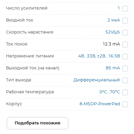
Число усилителей
1
Входной ток
2 мкА
Скорость нарастания
52V/µS
Ток покоя
12.3 mA
Напряжение питания
4В…33В, ±2В…16.5В
Выходной ток (на канал)
85 mA
Тип выхода
Дифференциальный
Рабочая температура
0°C…70°C
Корпус
8-MSOP-PowerPad
Подобрать похожие