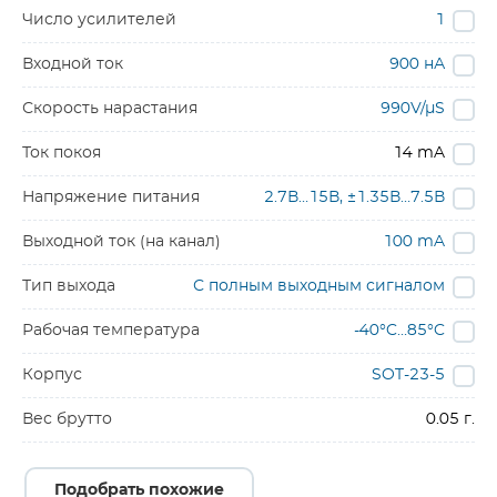
Число усилителей
1
Входной ток
900 нА
Скорость нарастания
990V/µS
Ток покоя
14 mA
Напряжение питания
2.7В…15В, ±1.35В…7.5В
Выходной ток (на канал)
100 mA
Тип выхода
С полным выходным сигналом
Рабочая температура
-40°C…85°C
Корпус
SOT-23-5
Вес брутто
0.05 г.
Подобрать похожие