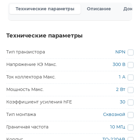
Технические параметры
Описание
Докум
Технические параметры
Тип транзистора
NPN
Напряжение КЭ Макс.
300 В
Ток коллектора Макс.
1 А
Мощность Макс.
2 Вт
Коэффициент усиления hFE
30
Тип монтажа
Сквозной
Граничная частота
10 МГц
Корпус
TO-220AB