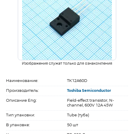
Изображения служат только для ознакомления
Наименование:
TK12A60D
Производитель:
Toshiba Semiconductor
Описание Eng:
Field-effect transistor, N-
channel, 600V 12A 45W
Тип упаковки:
Tube (туба)
В упаковке:
50 шт