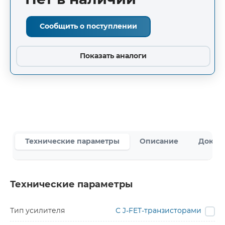
Нет в наличии
Сообщить о поступлении
Показать аналоги
Технические параметры
Описание
Докум
Технические параметры
Тип усилителя
С J-FET-транзисторами