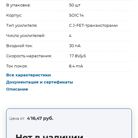
В упаковке:
50 шт
Корпус:
SOIC14
Тип усилителя:
С J-FET-транзисторами
Число усилителей:
4
Входной ток:
30 пА
Скорость нарастания:
17.8V/µS
Ток покоя:
8.4 mA
Все характеристики
Документация и сертификаты
Описание
416,47 руб.
Цена от: