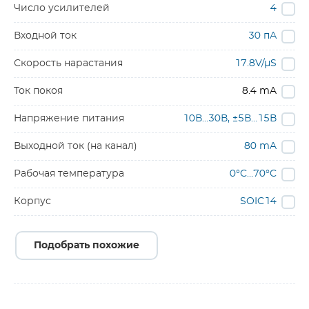
Число усилителей
4
Входной ток
30 пА
Скорость нарастания
17.8V/µS
Ток покоя
8.4 mA
Напряжение питания
10В…30В, ±5В…15В
Выходной ток (на канал)
80 mA
Рабочая температура
0°C…70°C
Корпус
SOIC14
Подобрать похожие